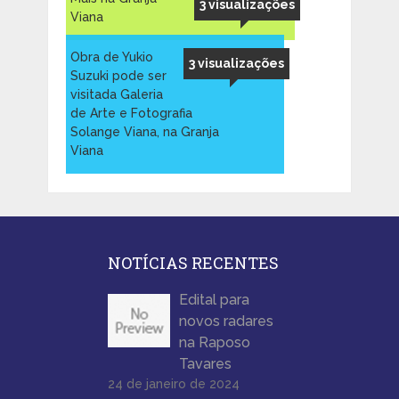
3 visualizações
Viana
Obra de Yukio
3 visualizações
Suzuki pode ser
visitada Galeria
de Arte e Fotografia
Solange Viana, na Granja
Viana
NOTÍCIAS RECENTES
Edital para
novos radares
na Raposo
Tavares
24 de janeiro de 2024