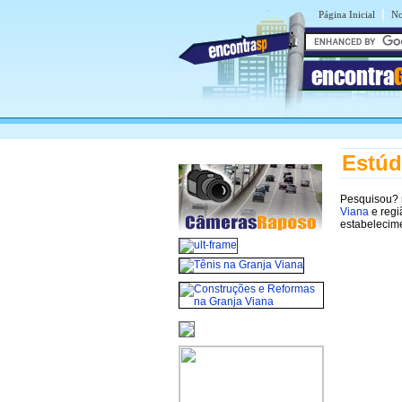
|
Página Inicial
No
encontra
Estúd
Pesquisou?
Viana
e regi
estabelecim