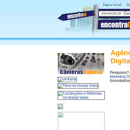
|
Página Inicial
No
encontra
Agênc
Digit
Pesquisou?
Marketing Di
EncontraGra