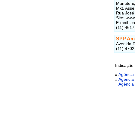
Manutençã
Mkt, Asse
Rua José 
Site: www
E-mail: c
(11) 4617
SPP Amé
Avenida D
(11) 4702
Indicação
»
Agência 
»
Agência 
»
Agência