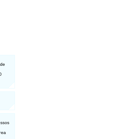
 de
0
essos
rea