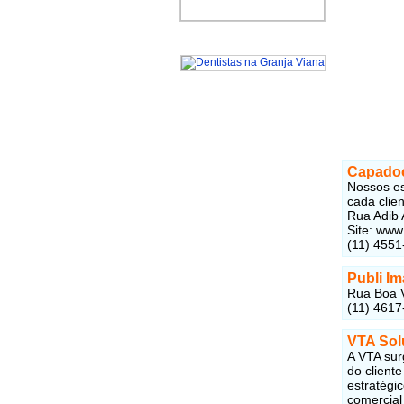
Capadoc
Nossos es
cada clien
Rua Adib 
Site: www
(11) 4551
Publi Im
Rua Boa V
(11) 4617
VTA Sol
A VTA su
do client
estratégi
comercial