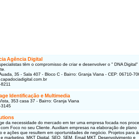
ia Agência Digital
pecialistas têm o compromisso de criar e desenvolver o " DNA Digital"
te.
Auada, 35 - Sala 407 - Bloco C - Bairro: Granja Viana - CEP: 06710-70
.capadociadigital.com.br
-8211
age Identificação e Multimedia
ista, 353 casa 37 - Bairro: Granja Viana
-3145
utions
rge da necessidade do mercado em ter uma empresa focada nos proc
e com Foco no seu Cliente. Auxiliam empresas na elaboração de plano
co e ações que resultem em oportunidades de negócio. Projetos para á
 e marketing. MKT Digital, SEO, SEM, Email MKT, Desenvolvimento e