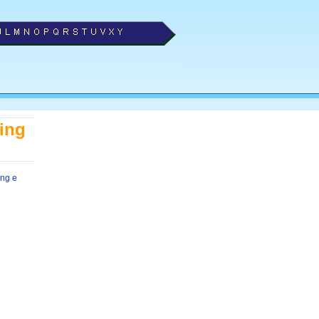
ting
ing e