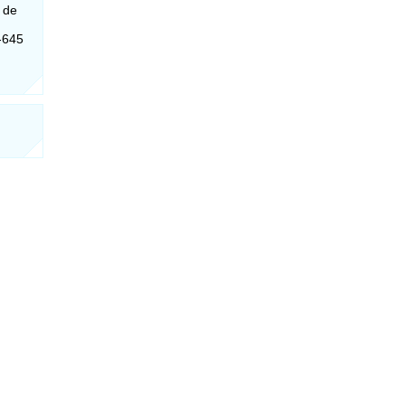
 de
8-645
: