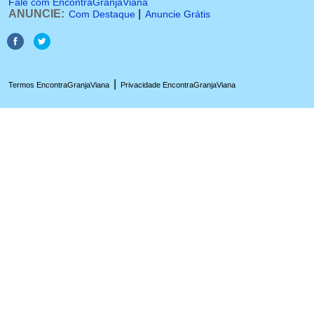
Fale com EncontraGranjaViana
ANUNCIE:
|
Com Destaque
Anuncie Grátis
|
Termos EncontraGranjaViana
Privacidade EncontraGranjaViana