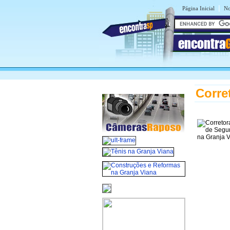
|
Página Inicial
No
encontra
Corre