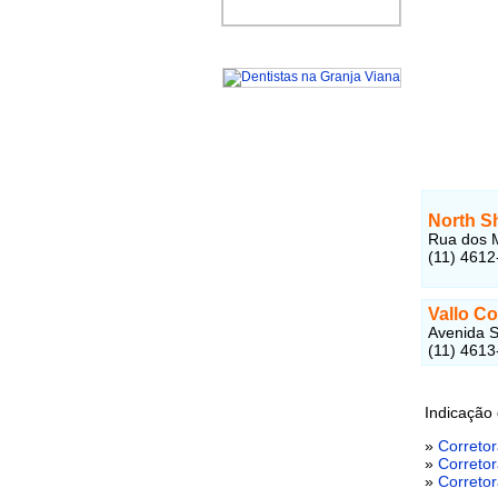
North S
Rua dos M
(11) 4612
Vallo Co
Avenida S
(11) 4613
Indicação
»
Correto
»
Correto
»
Correto