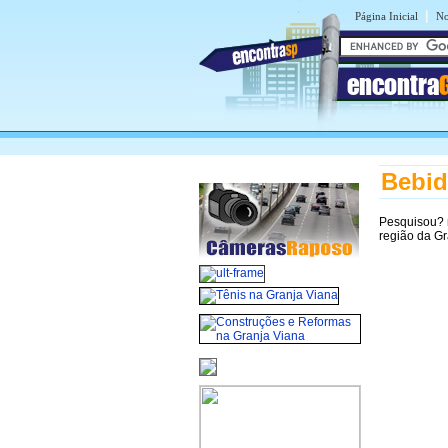
|
Página Inicial
No
encontra
Bebid
Pesquisou?
região da G