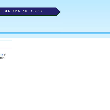
ana
e
tos.